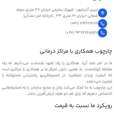
تبریز، آذرشهر- شهرک سلیمی خیابان 30 متری سوم
شمالی خیابان 20 متری 33 ، کارخانه ثمر حمدآریا
34321376 (041)
9372865560 (98+)
چارچوب همکاری با مراکز درمانی
ما در ثمر حمد آریا، همکاری را یک تعهد بلندمدت می‌دانیم، نه یک
معامله کوتاه‌مدت. به همین دلیل، تمرکز ما بر همکاری با مراکزی است
که کیفیت پایدار، شفافیت در تصمیم‌گیریو پشتیبانی مسئولانه را
اولویت می‌دهند.
این چارچوب به ما کمک می‌کند زمان و منابع سازمان را به تصمیم‌هایی
اختصاص دهیم که برای هر دو طرف ارزش‌آفرین باشد.
رویکرد ما نسبت به قیمت