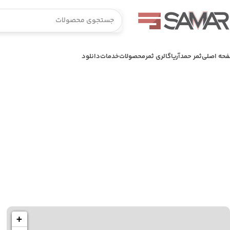
حه اصلی
ثمر حمدآریا
گالری ثمر
محصولات
خدمات
دانلود
تماس با ما
تبریز، جاده آذرشهر- شهرک سلیمی خیابان 30 متری سوم شمالی خیابان 20 متری 33
تماس با ما
+