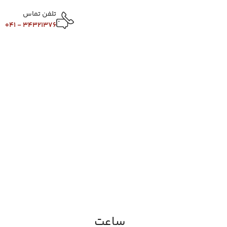
تلفن تماس
34321376 - 041
ساعت