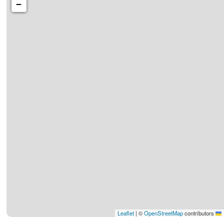
−
|
©
OpenStreetMap
contributors
Leaflet