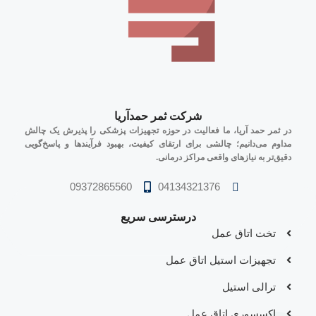
شرکت ثمر حمدآریا
در ثمر حمد آریا، ما فعالیت در حوزه تجهیزات پزشکی را پذیرش یک چالش
مداوم می‌دانیم؛ چالشی برای ارتقای کیفیت، بهبود فرآیندها و پاسخ‌گویی
دقیق‌تر به نیازهای واقعی مراکز درمانی.
09372865560
04134321376
درسترسی سریع
تخت اتاق عمل
Turkish
تجهیزات استیل اتاق عمل
Russian
ترالی استیل
Kurdish
اکسسوری اتاق عمل