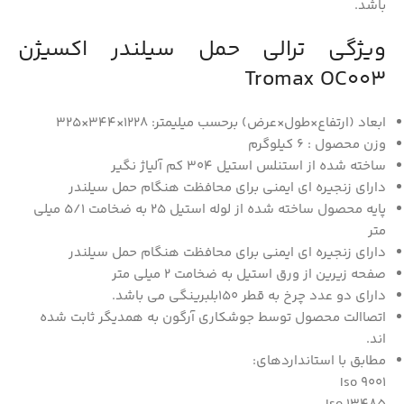
باشد.
ویژگی ترالی حمل سیلندر اکسیژن
Tromax OC003
ابعاد (ارتفاع×طول×عرض) برحسب میلیمتر: 1228×344×325
وزن محصول : 6 کیلوگرم
ساخته شده از استنلس استیل 304 کم آلیاژ نگیر
دارای زنجیره ای ایمنی برای محافظت هنگام حمل سیلندر
پایه محصول ساخته شده از لوله استیل 25 به ضخامت 5/1 میلی
متر
دارای زنجیره ای ایمنی برای محافظت هنگام حمل سیلندر
صفحه زیرین از ورق استیل به ضخامت 2 میلی متر
دارای دو عدد چرخ به قطر 150بلبرینگی می باشد.
اتصاالت محصول توسط جوشکاری آرگون به همدیگر ثابت شده
اند.
مطابق با استانداردهای:
Iso 9001