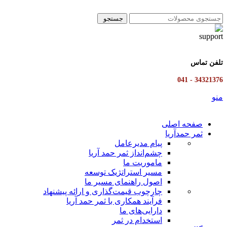
جستجو
تلفن تماس
34321376 - 041
منو
صفحه اصلی
ثمر حمدآریا
پیام مدیرعامل
چشم‌انداز ثمر حمد آریا
ماموریت ما
مسیر استراتژیک توسعه
اصول راهنمای مسیر ما
چارچوب قیمت‌گذاری و ارائه پیشنهاد
فرآیند همکاری با ثمر حمد آریا
دارایی‌های ما
استخدام در ثمر