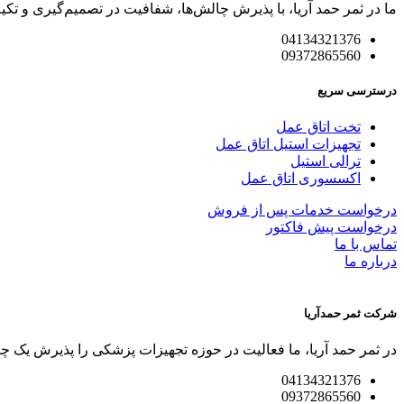
ما در ثمر حمد آریا، با پذیرش چالش‌ها، شفافیت در تصمیم‌گیری و تکیه
04134321376
09372865560
درسترسی سریع
تخت اتاق عمل
تجهیزات استیل اتاق عمل
ترالی استیل
اکسسوری اتاق عمل
درخواست خدمات پس از فروش
درخواست پیش فاکتور
تماس با ما
درباره ما
شرکت ثمر حمدآریا
در ثمر حمد آریا، ما فعالیت در حوزه تجهیزات پزشکی را پذیرش یک چال
04134321376
09372865560