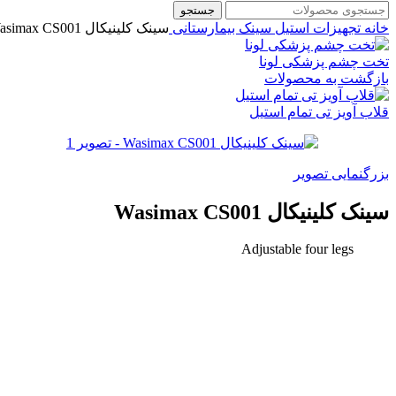
جستجو
خانه
تجهیزات استیل
سینک بیمارستانی
سینک کلینیکال Wasimax CS001
تخت چشم پزشکی لونا
بازگشت به محصولات
قلاب آویز تی تمام استیل
بزرگنمایی تصویر
سینک کلینیکال Wasimax CS001
Adjustable four legs