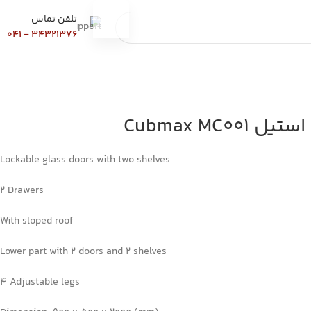
تلفن تماس
34321376 - 041
Cubmax MC0
Lockable glass doors with two shelves
2 Drawers
With sloped roof
Lower part with 2 doors and 2 shelves
4 Adjustable legs