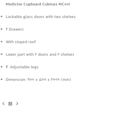
Medicine Cupboard Cubmax MC001
Lockable glass doors with two shelves
2 Drawers
With sloped roof
Lower part with 2 doors and 2 shelves
4 Adjustable legs
Dimension: 900 x 500 x 2000 (mm)