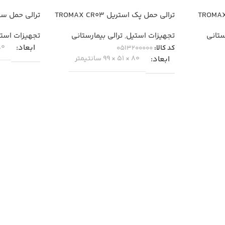
لی اورژانس تمام استیل TROMAX
ترالی حمل پک استریل TROMAX CR03
OC003
ستانی
تجهیزات استیل
,
ترالی بیمارستانی
تجهیزات است
ابعاد
80 × 30 × 115
کد کالا:
0513200000
ابعاد
80 × 51 × 99 سانتیمتر