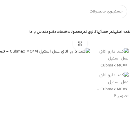
حه اصلی
ثمر حمدآریا
گالری ثمر
محصولات
خدمات
دانلود
تماس با ما
خانه
تجهیزات استیل
کمد و قفسه بیمارستانی
کمد دارو اتاق عمل استیل x MC001
بزرگنمایی تصویر