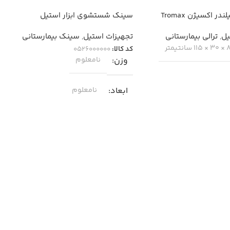
ترالی حمل سیلندر اکسیژن Tromax
سینک شستشوی ابزار استیل
بیمارستانی Wasimax IW002
یل
,
ترالی بیمارستانی
تجهیزات استیل
,
سینک بیمارستانی
 سانتیمتر
کد کالا:
0526000000
وزن
نامعلوم
ابعاد
نامعلوم