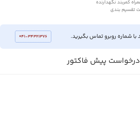
راه کمربند نگهدارنده
ت تقسیم بندی
 با شماره روبرو تماس بگیرید.
041-34321376
رخواست پیش فاکتور