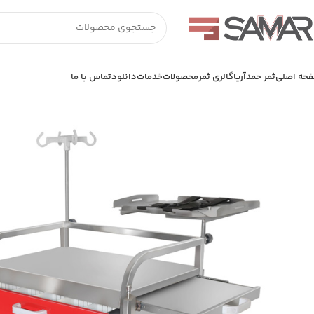
حه اصلی
ثمر حمدآریا
گالری ثمر
محصولات
خدمات
دانلود
تماس با ما
خانه
تجهیزات استیل
ترالی بیمارستانی
ترالی اورژانس تمام استیل TROMAX E004,E003