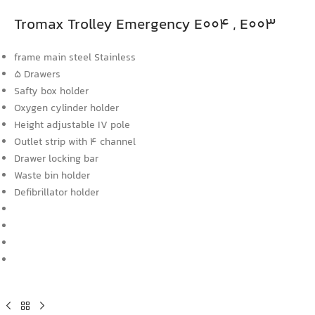
Tromax Trolley Emergency E004 , E003
frame main steel Stainless
5 Drawers
Safty box holder
Oxygen cylinder holder
Height adjustable IV pole
Outlet strip with 4 channel
Drawer locking bar
Waste bin holder
Defibrillator holder