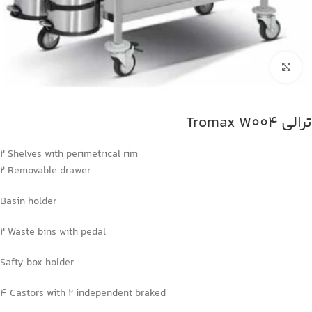
بزرگنمایی تصویر
ترالی Tromax W004
2 Shelves with perimetrical rim
2 Removable drawer
Basin holder
2 Waste bins with pedal
Safty box holder
4 Castors with 2 independent braked