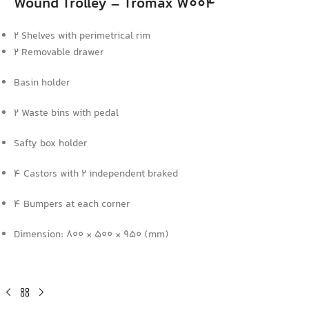
Wound Trolley – Tromax W004
2 Shelves with perimetrical rim
2 Removable drawer
Basin holder
2 Waste bins with pedal
Safty box holder
4 Castors with 2 independent braked
4 Bumpers at each corner
Dimension: 800 × 500 × 950 (mm)