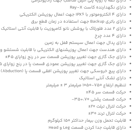
دارای کفه با رویه پلی اتیلن مناسب جهت رادیوگرافی
دارای نگهدارنده کاست Ray-X
دارای 4 الکتروموتور با IPX6 جهت اعمال پوزیشن الکتریکی
دارای باتری Backup جهت استفاده در زمان قطع برق
دارای 2 عدد فلورلاک با پوشش نانو کامپوزیت با قابلیت آنتی استاتیک ، آنتی باکتریال و آب گریزی
دارای 4 عدد چرخ
دارای پدال جهت اعمال سیستم قفل به زمین
دارای هندست جهت اعمال پوزیشنهای الکتریکی با قابلیت شستشو و قابلیت
دارای جک گازی جهت تغییر پوزیشن قسمت سر در رنج زوایای 45±
دارای جک گازی جهت تغییر پوزیشن عمودی قسمت پا در رنج زوایای 45 +و 90-
دارای پیچ خروسکی جهت تغییر پوزیشن افقی قسمت پا (Abduction)
دارای تشک آنتی استاتیک
تنظیم ارتفاع 750-1050 میلیمتر 3 ± میلیمتر
حرکت قسمت سر 45±
حرکت قسمت پشتی 70،+35-
حرکت لترال تیلت 20±
حرکت لترال ترند 30±
قابلیت تحمل وزن بیمار حداکثر 150 کیلوگرم
دارای قابلیت جدا کردن قسمت Leg و Head