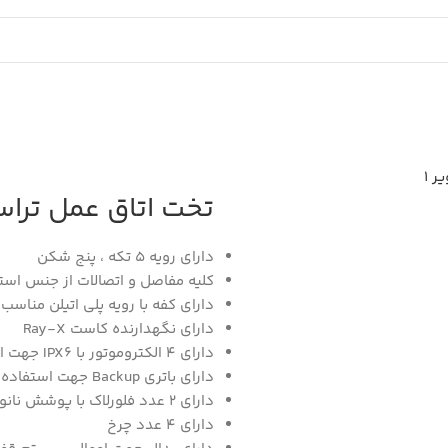
Trust
تخت اتاق عمل تراست 
دارای رویه 5 تکه ، پنج شکن
کلیه مفاصل و اتصالات از جنس استیل 304L نگیر می 
دارای کفه با رویه پلی اتیلن مناس
دارای نگهدارنده کاست Ray-X
دارای 4 الکتروموتور با IPX6 جهت اعمال پوزیشن الکتریکی
دارای باتری Backup جهت استفاده در زمان قطع برق
دارای 2 عدد فلورلاک با پوشش نانو کامپوزیت با قابلیت آنتی استاتیک ، آنتی باکتریال و آب گریزی
دارای 4 عدد چرخ