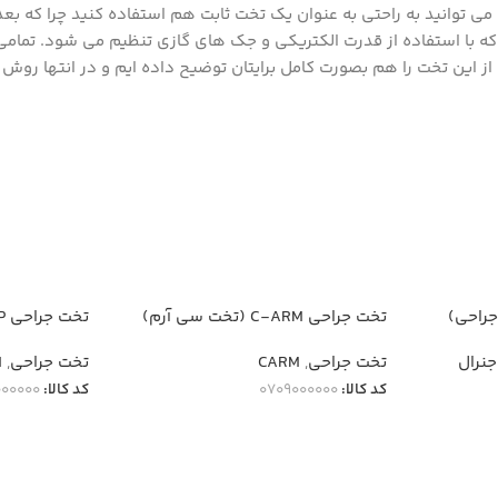
ین می توانید به راحتی به عنوان یک تخت ثابت هم استفاده کنید چرا که ب
 که با استفاده از قدرت الکتریکی و جک های گازی تنظیم می شود. تم
 از این تخت را هم بصورت کامل برایتان توضیح داده ایم و در انتها رو
جراحی)
تخت جراحی C-ARM (تخت سی آرم)
تخت جراحی ERCP
ONSET EM122
جنرال
تخت جراحی
,
CARM
تخت جراحی
,
M
کد کالا:
0709000000
کد کالا:
000000