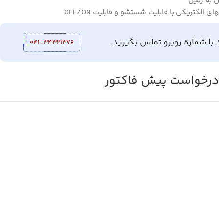
 به زمین
لکتریکی با قابلیت شستشو و قابلیت OFF/ON
 با شماره روبرو تماس بگیرید.
041-34321376
رخواست پیش فاکتور