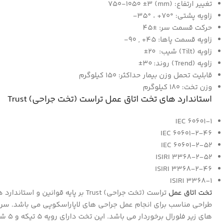
تغییر ارتفاع: (mm) 750-1050 ±3
زاویه پشتی: °70+ ، °35-
حرکت قسمت سر: ±45
زاویه قسمت پاها: 45+ , 90-
زاویه (Tilt) شیب: 20±
زاویه (Trend) روند: 30±
قابلیت تحمل وزن بیمار حداکثر: 150 کیلوگرم
وزن تخت: 180 کیلوگرم
استاندارد های تخت اتاق عمل تراست (تخت جراحی) Trust
IEC 60601-1
60601-2-46 IEC
60601-2-52 IEC
ISIRI 3368-2-52
ISIRI 3368-2-46
ISIRI 3368-1
تخت اتاق عمل
تراست (تخت جراحی) Trust بر پای
طراحی مناسب برای انجام عمل جراحی های لاپاراسکوپی می باشد. سری 
های زیر فلورال برخوردار می باشد. این تخت دارای رویه 5 تیکه و 5 شکن بوده. این تخت ها دارای باتری پشتیبان می باشد که مواقع قطعی برق می توان ازش استفاده کرد. تخت اتاق عمل تراست (