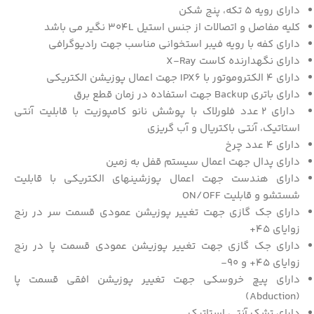
دارای رویه 5 تکه، پنج شکن
کلیه مفاصل و اتصالات از جنس استیل 304L نگیر می باشد
دارای کفه با رویه فیبر استخوانی مناسب جهت رادیوگرافی
دارای نگهدارنده کاست X-Ray
دارای 4 الکتروموتور با IPX6 جهت اعمال پوزیشن الکتریکی
دارای باتری Backup جهت استفاده در زمان قطع برق
دارای 2 عدد فلورلاک با پوشش نانو کامپوزیت با قابلیت آنتی
استاتیک، آنتی باکتریال و آب گریزی
دارای 4 عدد چرخ
دارای پدال جهت اعمال سیستم قفل به زمین
دارای هندست جهت اعمال پوزشینهای الکتریکی با قابلیت
شستشو و قابلیت ON/OFF
دارای جک گازی جهت تغییر پوزیشن عمودی قسمت سر در رنج
زوایای 45+
دارای جک گازی جهت تغییر پوزیشن عمودی قسمت پا در رنج
زوایای 45+ و 90-
دارای پیچ خروسکی جهت تغییر پوزیشن افقی قسمت پا
(Abduction)
دارای تشک آنتی استاتیک