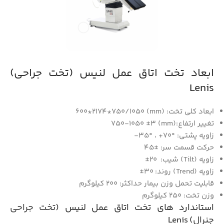
ابعاد تخت اتاق عمل لنیس (تخت جراحی)
Lenis
ابعاد کلی تخت: (mm) 600*2174*750/1050
تغییر ارتفاع:(mm) 750-1050 ±3
زاویه پشتی: °70+ ، °35-
حرکت قسمت سر: ±45
زاویه (Tilt) شیب: 20±
زاویه (Trend) روند: 30±
قابلیت تحمل وزن بیمار حداکثر: 200 کیلوگرم
وزن تخت: 250 کیلوگرم
استاندارد های تخت اتاق عمل لنیس (
تخت جراحی
جنرال
) Lenis