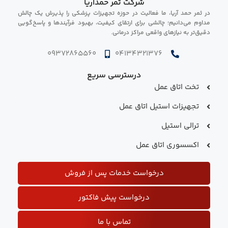
شرکت ثمر حمدآریا
در ثمر حمد آریا، ما فعالیت در حوزه تجهیزات پزشکی را پذیرش یک چالش
مداوم می‌دانیم؛ چالشی برای ارتقای کیفیت، بهبود فرآیندها و پاسخ‌گویی
دقیق‌تر به نیازهای واقعی مراکز درمانی.
09372865560
04134321376
درسترسی سریع
تخت اتاق عمل
تجهیزات استیل اتاق عمل
ترالی استیل
اکسسوری اتاق عمل
درخواست خدمات پس از فروش
درخواست پیش فاکتور
تماس با ما