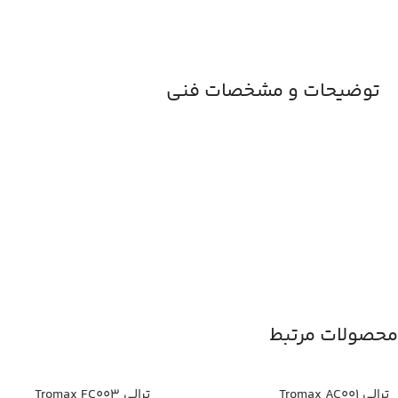
توضیحات و مشخصات فنی
محصولات مرتبط
ترالی Tromax AC001
ترالی Tromax FC003