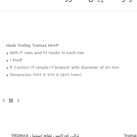
Hook Trolley Tromax H003
• With 3 rows and 20 hooks in each row
• 1 Shelf
• 4 Castors (2 simple/2 braked) with diameter of 50 mm
• Dimension: 1000 X 700 X 1500 (mm)
ترالی اورژانس تمام استیل TROMAX