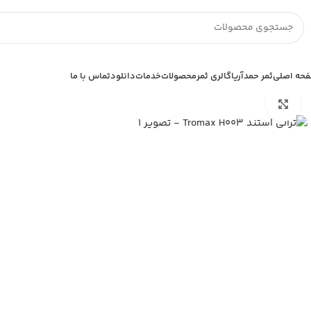
حه اصلی
ثمر حمدآریا
گالری ثمر
محصولات
خدمات
دانلود
تماس با ما
خانه
تجهیزات استیل
ترالی بیمارستانی
ترالی استند Tromax H003
بزرگنمایی تصویر