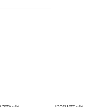
ترالی Tromax L007
ترالی Tromax W008