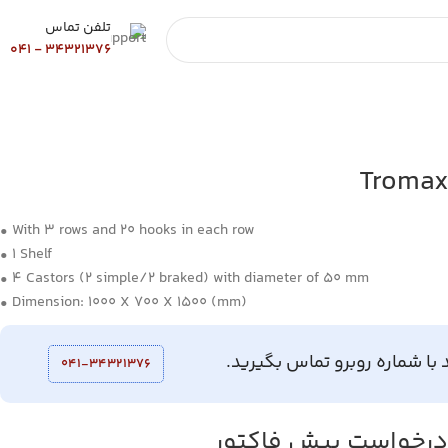
تلفن تماس
34321376 - 041
• With 3 rows and 20 hooks in each row
• 1 Shelf
• 4 Castors (2 simple/2 braked) with diameter of 50 mm
• Dimension: 1000 X 700 X 1500 (mm)
 با شماره روبرو تماس بگیرید.
041-34321376
رخواست پیش فاکتور